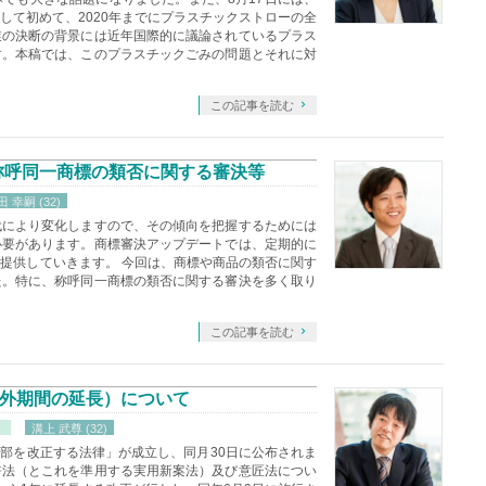
して初めて、2020年までにプラスチックストローの全
業の決断の背景には近年国際的に議論されているプラス
す。本稿では、このプラスチックごみの問題とそれに対
この記事を読む
）称呼同一商標の類否に関する審決等
 幸嗣 (32)
代により変化しますので、その傾向を把握するためには
必要があります。商標審決アップデートでは、定期的に
提供していきます。 今回は、商標や商品の類否に関す
た。特に、称呼同一商標の類否に関する審決を多く取り
この記事を読む
外期間の延長）について
）
溝上 武尊 (32)
一部を改正する法律」が成立し、同月30日に公布されま
許法（とこれを準用する実用新案法）及び意匠法につい