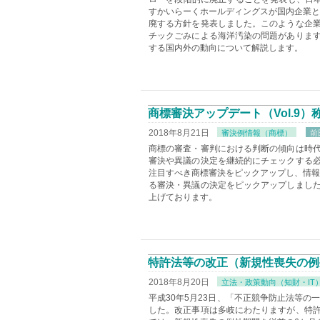
すかいらーくホールディングスが国内企業と
廃する方針を発表しました。このような企
チックごみによる海洋汚染の問題がありま
する国内外の動向について解説します。
商標審決アップデート（Vol.9
2018年8月21日
審決例情報（商標）
前田
商標の審査・審判における判断の傾向は時
審決や異議の決定を継続的にチェックする
注目すべき商標審決をピックアップし、情報
る審決・異議の決定をピックアップしまし
上げております。
特許法等の改正（新規性喪失の例
2018年8月20日
立法・政策動向（知財・IT
平成30年5月23日、「不正競争防止法等の
した。改正事項は多岐にわたりますが、特