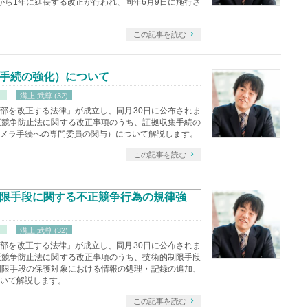
から1年に延長する改正が行われ、同年6月9日に施行さ
この記事を読む
手続の強化）について
）
溝上 武尊 (32)
一部を改正する法律」が成立し、同月30日に公布されま
正競争防止法に関する改正事項のうち、証拠収集手続の
メラ手続への専門委員の関与）について解説します。
この記事を読む
限手段に関する不正競争行為の規律強
）
溝上 武尊 (32)
一部を改正する法律」が成立し、同月30日に公布されま
正競争防止法に関する改正事項のうち、技術的制限手段
制限手段の保護対象における情報の処理・記録の追加、
いて解説します。
この記事を読む