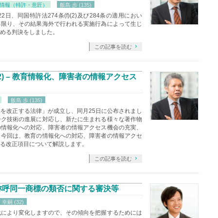
情報（特許・意匠）
飯島 歩 (135)
日、同国特許法274条(f)(2)及び284条の適用におい
る限り、その結果海外で行われる実施行為によって生じ
める判決をしました。
この記事を読む
2) – 教育情報化、障害者の情報アクセス
飯島 歩 (135)
一部を改正する法律」が成立し、同月25日に公布されまし
ーク技術の進展に対応し、新たに生まれる様々な著作物
の情報化への対応、障害者の情報アクセス機会の充実、
。今回は、教育の情報化への対応、障害者の情報アクセ
る改正項目について解説します。
この記事を読む
）称呼同一商標の類否に関する審決等
幸嗣 (32)
代により変化しますので、その傾向を把握するためには