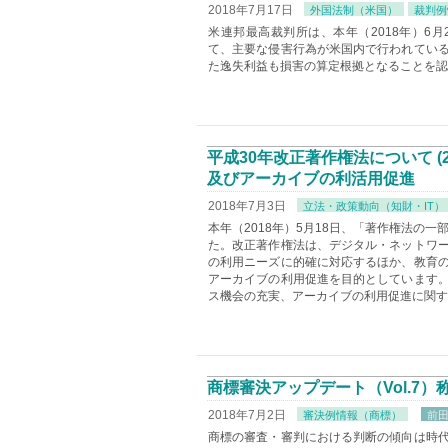
2018年7月17日
外国法制（米国）
裁判例
米連邦最高裁判所は、本年（2018年）6月22
て、主要な侵害行為が米国内で行われてい
た逸失利益も損害の算定根拠となることを認
平成30年改正著作権法について (
及びアーカイブの利活用促進
2018年7月3日
立法・政策動向（知財・IT）
本年（2018年）5月18日、「著作権法の
た。改正著作権法は、デジタル・ネットワ
の利用ニーズに的確に対応するほか、教育
アーカイブの利用促進を目的としています
ス機会の充実、アーカイブの利用促進に関す
商標審決アップデート（Vol.7
2018年7月2日
審決例情報（商標）
前田 
商標の審査・審判における判断の傾向は時