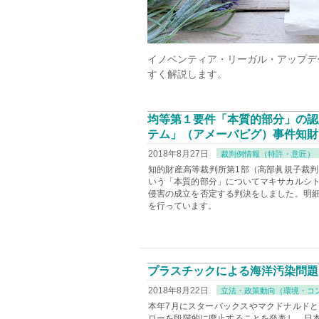
イノベンティア・リーガル・アップデ
すく解説します。
均等第１要件「本質的部分」の認
テム」（アメーバピグ）事件知財
2018年8月27日
裁判例情報（特許・意匠）
知的財産高等裁判所第1部（高部眞規子裁判
いう「本質的部分」についてマキサカルシ
侵害の成立を否定する判決をしました。明
を行っています。
プラスチックによる海洋汚染問題
2018年8月22日
立法・政策動向（環境・コ
本年7月にスターバックスやマクドナルド
ローを段階的に廃止することを発表し、日本