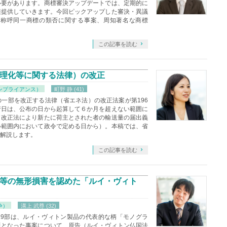
必要があります。商標審決アップデートでは、定期的に
報提供していきます。今回ピックアップした審決・異議
、称呼同一商標の類否に関する事案、周知著名な商標
この記事を読む
理化等に関する法律）の改正
ンプライアンス）
町野 静 (41)
一部を改正する法律（省エネ法）の改正法案が第196
行日は、公布の日から起算して６か月を超えない範囲に
、改正法により新たに荷主とされた者の輸送量の届出義
い範囲内において政令で定める日から）。本稿では、省
解説します。
この記事を読む
等の無形損害を認めた「ルイ・ヴィト
争）
溝上 武尊 (32)
第29部は、ルイ・ヴィトン製品の代表的な柄「モノグラ
題となった事案について、原告（ルイ・ヴィトン仏国法