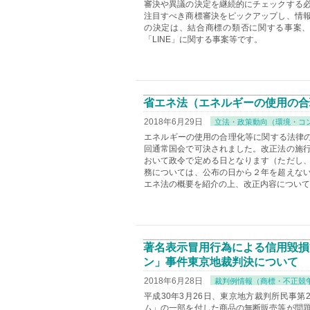
審決や異議の決定を継続的にチェックする
注目すべき商標審決をピックアップし、情
の決定は、結合商標の類否に関する事案
「LINE」に関する事案等です。
省エネ法（エネルギーの使用の合
2018年6月29日
立法・政策動向（環境・コ
エネルギーの使用の合理化等に関する法律の
回通常国会で可決されました。改正法の施
おいて政令で定める日となります（ただし
務については、公布の日から２年を超えな
エネ法の概要を紹介の上、改正内容について
著名表示冒用行為による信用毀損
ン」事件東京地裁判決について
2018年6月28日
裁判例情報（商標・不正競
平成30年3月26日、東京地方裁判所民事
ム」の一部を付した商品の無断販売等が問