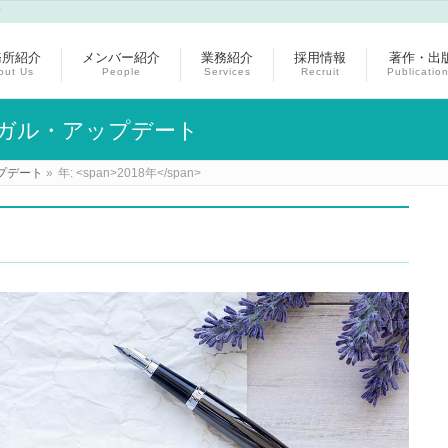
す
務所紹介
メンバー紹介
業務紹介
採用情報
著作・出
out Us
People
Services
Recruit
Publicatio
ガル・アップデート
プデート
»
年: <span>2018年</span>