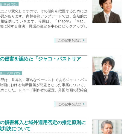
 幸嗣 (32)
代により変化しますので、その傾向を把握するためには
必要があります。商標審決アップデートでは、定期的に
提供していきます。今回は、「Theory」「Mac」
商標に関する審決・異議の決定を中心にピックアップし
この記事を読む
の侵害を認めた「ジャコ・パストリア
溝上 武尊 (32)
民事部は、世界的に著名なベーシストであるジャコ・パス
の映画における無断複製が問題となった事案について、
認めました。レコード製作者の認定、外国映画の配給会
この記事を読む
の損害算入と域外適用否定の推定原則に
高裁判決について