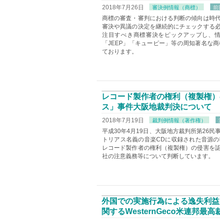
2018年7月26日
審決例情報（商標）
前田
商標の審査・審判における判断の傾向は時
審決や異議の決定を継続的にチェックする
注目すべき商標審決をピックアップし、情報
「JEEP」「キューピー」等の周知著名な
ております。
レコード製作者の権利（複製権）
ス」事件大阪地裁判決について
2018年7月19日
裁判例情報（著作権）
平成30年4月19日、大阪地方裁判所第26
トリアス名義の音楽CDに収録された音源
レコード製作者の権利（複製権）の侵害を
社の注意義務等について判断しています。
外国での実施行為による逸失利益
関するWesternGeco米連邦最