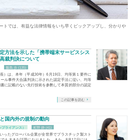
ートでは、有益な法律情報をいち早くピックアップし、分かりや
定方法を示した「携帯端末サービスシス
高裁判決について
飯島 歩 (135)
長）は、本年（平成30年）6月19日、均等第１要件に
トール事件大合議判決に示された認定手法に従い、均等
細書に記載のない先行技術を参酌して本質的部分の認定
この記事を読む
と国内外の規制の動向
ンプライアンス）
町野 静 (41)
といったグローバル企業が全世界でプラスチック製スト
でも大きな話題になりました。また、8月17日には、