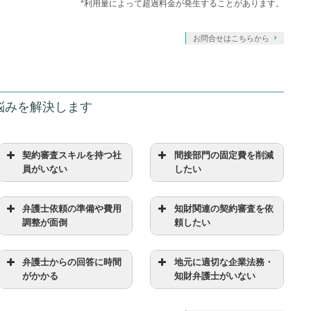
*利用量によって超過料金が発生することがあります。
お問合せはこちらから
なお悩みを解決します
契約審査スキルを持つ社
間接部門の固定費を削減
員がいない
したい
弁護士依頼の準備や費用
知財関連の契約審査を依
調整が面倒
頼したい
弁護士からの回答に時間
地元に適切な企業法務・
がかかる
知財弁護士がいない