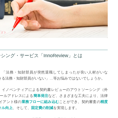
ング・サービス「InnoReview」とは
、「法務・知財部員が突然退職してしまったが良い人材がいな
きる法務・知財部員がいない」…等お悩みではないでしょうか。
、イノベンティアによる契約書レビューのアウトソーシング（外
ールアドレスによる
簡単発注
など、さまざまな工夫により、法律
イアント様の
業務フローに組み込む
ことができ、契約審査の
精度
キル向上
、そして、
固定費の削減
を実現します。