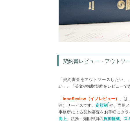
契約書レビュー・アウトソーシ
「契約審査をアウトソースしたい」
い」、「英文や知財契約をレビューで
「
InnoReview（イノレビュー）
」は
*
注）サービスです。
定額制
や、専用メ
事務所による契約審査をお手軽にクラ
向上
、法務・知財部員の
負担軽減
、
ス