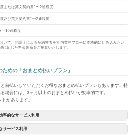
程度または英文契約書1〜2通程度
程度及び英文契約書1〜2通程度
～10通程度
おいて、弁護士による契約審査を社内業務フローに本格的に組み込みたい
望に応じた料金体系をご用意いたします。
のための「おまとめ払いプラン」
分と前払いしていただくお得なおまとめ払いプランもあります。特
される場合には、3ヶ月以上のおまとめ払いが効率的です。
ットがあります。
効率的なサービス利用
なサービス利用