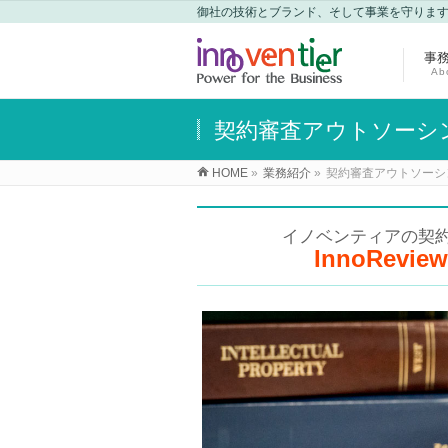
御社の技術とブランド、そして事業を守りま
事
Ab
契約審査アウトソーシング「
HOME
»
業務紹介
»
契約審査アウトソーシング
イノベンティアの契
InnoRe