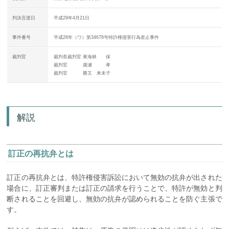
判決言渡日
平成29年4月21日
事件番号
平成26年（ワ）第34678号特許権侵害行為差止事件
裁判官
裁判長裁判官 東海林 保
裁判官 廣瀬 孝
裁判官 勝又 来未子
解説
訂正の再抗弁とは
訂正の再抗弁とは、特許権侵害訴訟において無効の抗弁が出された
場合に、訂正審判または訂正の請求を行うことで、特許が無効と判
断されることを回避し、無効の抗弁が認められることを防ぐ主張で
す。