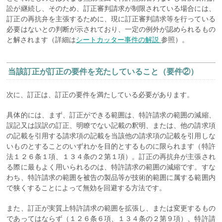
訟が継続し、そのため、訂正審判請求が制限されている場合には、
訂正の再抗弁を主張するために、現に訂正審判請求等を行っている
必要はないとの判断が示されており、一定の例外が認められるもの
と解されます（詳細は
シートカッター事件の解説
参照）。
当該訂正が訂正の要件を充たしていること（要件②）
次に、訂正は、訂正の要件を満たしている必要があります。
具体的には、まず、訂正ができる範囲は、特許請求の範囲の減縮、
誤記又は誤訳の訂正、明瞭でない記載の釈明、または、他の請求項
の記載を引用する請求項の記載を当該他の請求項の記載を引用しな
いものとすることのいずれかを目的とするものに限られます（特許
法１２６条１項、１３４条の２第１項）。訂正の再抗弁が主張され
る際に最もよく用いられるのは、特許請求の範囲の減縮です。すな
わち、特許請求の範囲を被告の製品等が技術的範囲に属する範囲内
で狭くすることによって無効を回避する方法です。
また、訂正が実質上特許請求の範囲を拡張し、または変更するもの
であってはならず（１２６条６項、１３４条の２第９項）、特許請