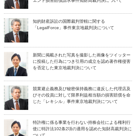
エント損害賠償請求事件知財高裁判決について
知的財産訴訟の国際裁判管轄に関する
「LegalForce」事件東京地裁判決について
新聞に掲載された写真を撮影した画像をツイッター
に投稿した行為につき引用の成立を認め著作権侵害
を否定した東京地裁判決について
競業避止義務及び秘密保持義務に違反した代理店及
びその役員に対して限界利益相当額の損害賠償を命
じた「レキシル」事件東京地裁判決について
特許権に係る事業を行わない持株会社による権利行
使に特許法102条2項の適用を認めた知財高裁判決に
ついて