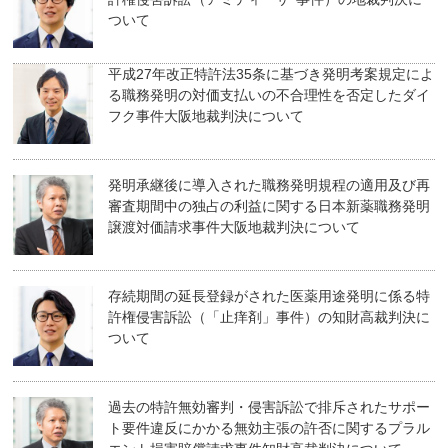
ついて
平成27年改正特許法35条に基づき発明考案規定によ
る職務発明の対価支払いの不合理性を否定したダイ
フク事件大阪地裁判決について
発明承継後に導入された職務発明規程の適用及び再
審査期間中の独占の利益に関する日本新薬職務発明
譲渡対価請求事件大阪地裁判決について
存続期間の延長登録がされた医薬用途発明に係る特
許権侵害訴訟（「止痒剤」事件）の知財高裁判決に
ついて
過去の特許無効審判・侵害訴訟で排斥されたサポー
ト要件違反にかかる無効主張の許否に関するプラル