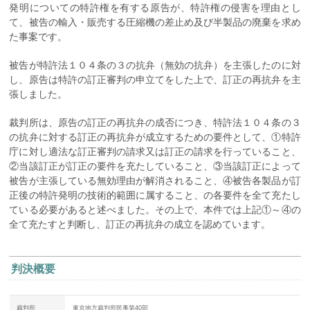
発明についての特許権を有する原告が、特許権の侵害を理由とし
て、被告の輸入・販売する圧縮機の差止め及び半製品の廃棄を求め
た事案です。
被告が特許法１０４条の３の抗弁（無効の抗弁）を主張したのに対
し、原告は特許の訂正審判の申立てをした上で、訂正の再抗弁を主
張しました。
裁判所は、原告の訂正の再抗弁の成否につき、特許法１０４条の３
の抗弁に対する訂正の再抗弁が成立するための要件として、①特許
庁に対し適法な訂正審判の請求又は訂正の請求を行っていること、
②当該訂正が訂正の要件を充たしていること、③当該訂正によって
被告が主張している無効理由が解消されること、④被告各製品が訂
正後の特許発明の技術的範囲に属すること、の各要件を全て充たし
ている必要があると述べました。その上で、本件では上記①～④の
全て充たすと判断し、訂正の再抗弁の成立を認めています。
判決概要
裁判所
東京地方裁判所民事第40部