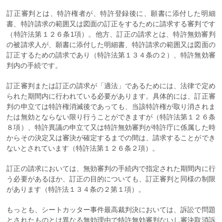
訂正審判とは、特許権者が、特許登録後に、願書に添付した明細
書、特許請求の範囲又は図面の訂正をするために請求する審判です
（特許法第１２６条1項）。他方、訂正の請求とは、特許無効審判
の被請求人が、願書に添付した明細書、特許請求の範囲又は図面の
訂正するための請求であり（特許法第１３４条の２）、特許無効審
判内の手続です。
訂正審判または訂正の請求が「適法」であるためには、法律で定め
られた期間内に行われている必要があります。具体的には、訂正審
判の申立ては特許権消滅後であっても、当該特許権が取り消されま
たは無効とならない限り行うことができますが（特許法第１２６条
８項）、特許異議の申立て又は特許無効審判が特許庁に係属した時
からその決定又は審決が確定するまでの間は、請求することができ
ないとされています（特許法第１２６条２項）。
訂正の請求においては、無効審判の手続内で指定された期間内に行
う必要があるほか、訂正の目的についても、訂正審判と同様の制限
があります（特許法１３４条の２第１項）。
もっとも、シートカッター事件最高裁判決においては、訴訟で問題
とされたものとは異なる無効理由で特許無効審判ないし審決取消訴