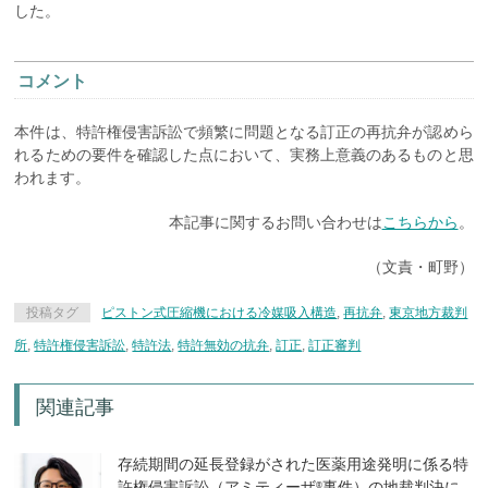
した。
コメント
本件は、特許権侵害訴訟で頻繁に問題となる訂正の再抗弁が認めら
れるための要件を確認した点において、実務上意義のあるものと思
われます。
本記事に関するお問い合わせは
こちらから
。
（文責・町野）
投稿タグ
ピストン式圧縮機における冷媒吸入構造
,
再抗弁
,
東京地方裁判
所
,
特許権侵害訴訟
,
特許法
,
特許無効の抗弁
,
訂正
,
訂正審判
関連記事
存続期間の延長登録がされた医薬用途発明に係る特
許権侵害訴訟（アミティーザ
事件）の地裁判決に
®