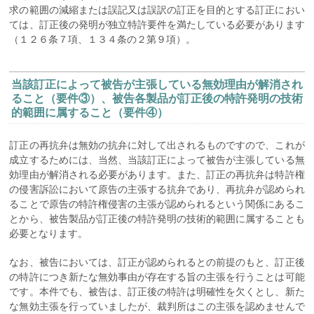
求の範囲の減縮または誤記又は誤訳の訂正を目的とする訂正におい
ては、訂正後の発明が独立特許要件を満たしている必要があります
（１２６条７項、１３４条の２第９項）。
当該訂正によって被告が主張している無効理由が解消され
ること（要件③）、被告各製品が訂正後の特許発明の技術
的範囲に属すること（要件④）
訂正の再抗弁は無効の抗弁に対して出されるものですので、これが
成立するためには、当然、当該訂正によって被告が主張している無
効理由が解消される必要があります。また、訂正の再抗弁は特許権
の侵害訴訟において原告の主張する抗弁であり、再抗弁が認められ
ることで原告の特許権侵害の主張が認められるという関係にあるこ
とから、被告製品が訂正後の特許発明の技術的範囲に属することも
必要となります。
なお、被告においては、訂正が認められるとの前提のもと、訂正後
の特許につき新たな無効事由が存在する旨の主張を行うことは可能
です。本件でも、被告は、訂正後の特許は明確性を欠くとし、新た
な無効主張を行っていましたが、裁判所はこの主張を認めませんで