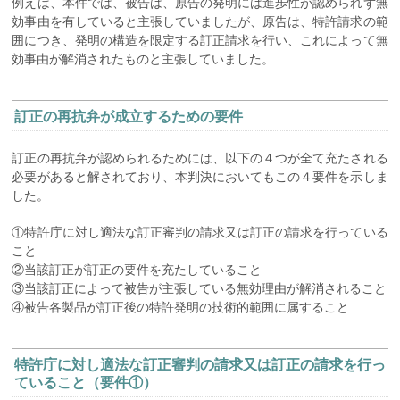
例えば、本件では、被告は、原告の発明には進歩性が認められず無
効事由を有していると主張していましたが、原告は、特許請求の範
囲につき、発明の構造を限定する訂正請求を行い、これによって無
効事由が解消されたものと主張していました。
訂正の再抗弁が成立するための要件
訂正の再抗弁が認められるためには、以下の４つが全て充たされる
必要があると解されており、本判決においてもこの４要件を示しま
した。
①特許庁に対し適法な訂正審判の請求又は訂正の請求を行っている
こと
②当該訂正が訂正の要件を充たしていること
③当該訂正によって被告が主張している無効理由が解消されること
④被告各製品が訂正後の特許発明の技術的範囲に属すること
特許庁に対し適法な訂正審判の請求又は訂正の請求を行っ
ていること（要件①）