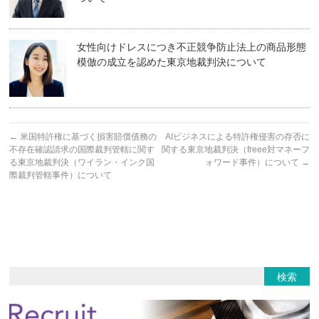
女性向けドレスにつき不正競争防止法上の商品形態
模倣の成立を認めた東京地裁判決について
←
米国特許権に基づく損害賠償債務の
AIビジネスによる特許権侵害の存否に
不存在確認請求の国際裁判管轄に関す
関する東京地裁判決（freee対マネーフ
る東京地裁判決（ワイラン・インク国
ォワード事件）について
→
際裁判管轄事件）について