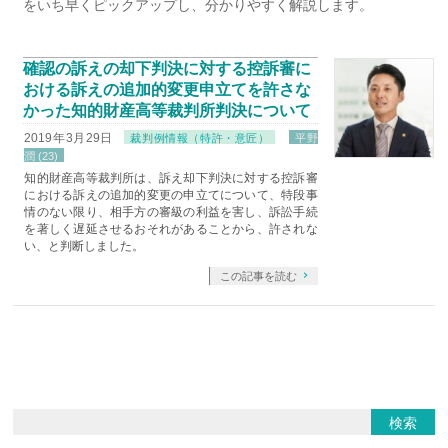
をいち早くピックアップし、分かりやすく解説します。
確認の訴えの却下判決に対する控訴審に
おける訴えの追加的変更申立てを許さな
かった知的財産高等裁判所判決について
2019年3月29日
裁判例情報（特許・意匠）
平野
潤 (23)
知的財産高等裁判所は、訴え却下判決に対する控訴審
における訴えの追加的変更の申立てについて、特段事
情のない限り、相手方の審級の利益を害し、訴訟手続
を著しく遅延させるおそれがあることから、許されな
い、と判断しました。
この記事を読む