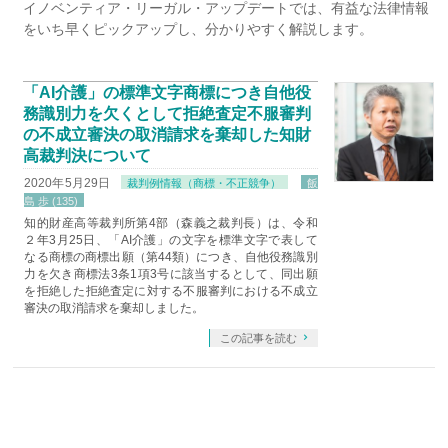
イノベンティア・リーガル・アップデートでは、有益な法律情報
をいち早くピックアップし、分かりやすく解説します。
「AI介護」の標準文字商標につき自他役
務識別力を欠くとして拒絶査定不服審判
の不成立審決の取消請求を棄却した知財
高裁判決について
2020年5月29日
裁判例情報（商標・不正競争）
飯
島 歩 (135)
知的財産高等裁判所第4部（森義之裁判長）は、令和
２年3月25日、「AI介護」の文字を標準文字で表して
なる商標の商標出願（第44類）につき、自他役務識別
力を欠き商標法3条1項3号に該当するとして、同出願
を拒絶した拒絶査定に対する不服審判における不成立
審決の取消請求を棄却しました。
この記事を読む