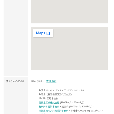
弊所からの登壇者
講師（座長）:
吉田 昌司
弁護士法人イノベンティア オブ・カウンセル
弁理士（特定侵害訴訟代理付記）
1945年 西脇市生れ
新日本工機株式会社
(1967年4月-1979年3月)
安田岡本特許事務所
・副所長 (1979年4月-2005年2月)
特許業務法人深見特許事務所
・弁理士 (2005年3月-2016年3月)