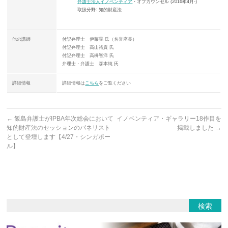
弁護士法人イノベンティア
・オブカウンセル (2016年4月-)
取扱分野: 知的財産法
他の講師
付記弁理士 伊藤晃 氏（名誉座長）
付記弁理士 高山裕貢 氏
付記弁理士 高橋智洋 氏
弁理士・弁護士 森本純 氏
詳細情報
詳細情報は
こちら
をご覧ください
←
飯島弁護士がIPBA年次総会において
イノベンティア・ギャラリー18作目を
知的財産法のセッションのパネリスト
掲載しました
→
として登壇します【4/27・シンガポー
ル】