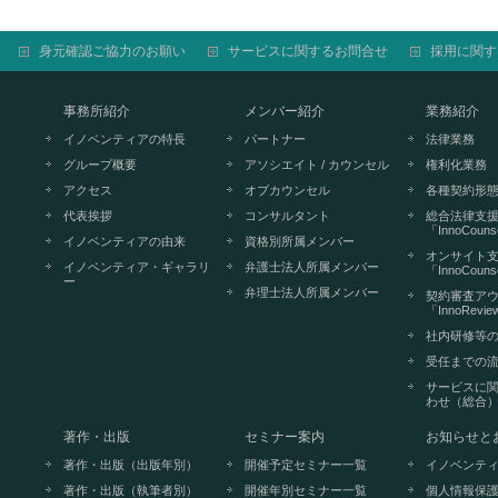
身元確認ご協力のお願い
サービスに関するお問合せ
採用に関す
事務所紹介
メンバー紹介
業務紹介
イノベンティアの特長
パートナー
法律業務
グループ概要
アソシエイト / カウンセル
権利化業務
アクセス
オブカウンセル
各種契約形
代表挨拶
コンサルタント
総合法律支
「InnoCouns
イノベンティアの由来
資格別所属メンバー
オンサイト
イノベンティア・ギャラリ
弁護士法人所属メンバー
「InnoCounse
ー
弁理士法人所属メンバー
契約審査ア
「InnoRevi
社内研修等
受任までの
サービスに
わせ（総合
著作・出版
セミナー案内
お知らせと
著作・出版（出版年別）
開催予定セミナー一覧
イノベンテ
著作・出版（執筆者別）
開催年別セミナー一覧
個人情報保