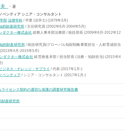
文夫
・著
ノベンティア シニア・コンサルタント
学部
法律学科
/ 卒業 (法学士) (1979年3月)
知的財産研究所
/ 主任研究員 (2002年6月-2004年5月)
ンダクタ―株式会社
総務人事本部法務部 / 統括部長 (2009年6月-2012年12
知的財産研究所
/ 統括研究員/グローバル知財戦略事業担当・人材育成担当
2013年4月-2015年5月)
ンダクタ―株式会社
経営推進本部 / 担当部長 (法務・知財担当) (2015年4
月)
ビジネス・ナレッジ・サプライ
/ 代表 (2017年1月-)
ノベンティア
/ シニア・コンサルタント (2017年1月-)
るライセンス契約の適切な保護の調査研究報告書
的財産研究所