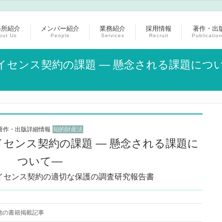
す
務所紹介
メンバー紹介
業務紹介
採用情報
著作・出
out Us
People
Services
Recruit
Publicatio
センス契約の課題 ― 懸念される課題につい
著作・出版詳細情報
知的財産法
センス契約の課題 ― 懸念される課題に
ついて―
イセンス契約の適切な保護の調査研究報告書
他の書籍掲載記事