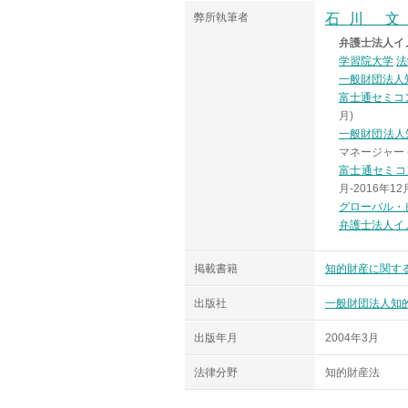
弊所執筆者
石川 
弁護士法人イ
学習院大学
法
一般財団法人
富士通セミコ
月)
一般財団法人
マネージャー (
富士通セミコ
月-2016年12
グローバル・
弁護士法人イ
掲載書籍
知的財産に関す
出版社
一般財団法人知
出版年月
2004年3月
法律分野
知的財産法