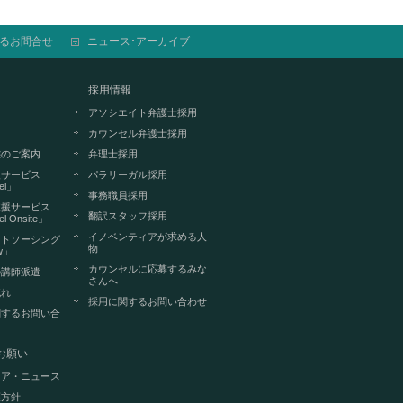
るお問合せ
ニュース･アーカイブ
採用情報
アソシエイト弁護士採用
カウンセル弁護士採用
態のご案内
弁理士採用
援サービス
パラリーガル採用
el」
事務職員採用
支援サービス
翻訳スタッフ採用
l Onsite」
イノベンティアが求める人
ウトソーシング
物
ew」
カウンセルに応募するみな
の講師派遣
さんへ
流れ
採用に関するお問い合わせ
関するお問い合
）
お願い
ィア・ニュース
護方針