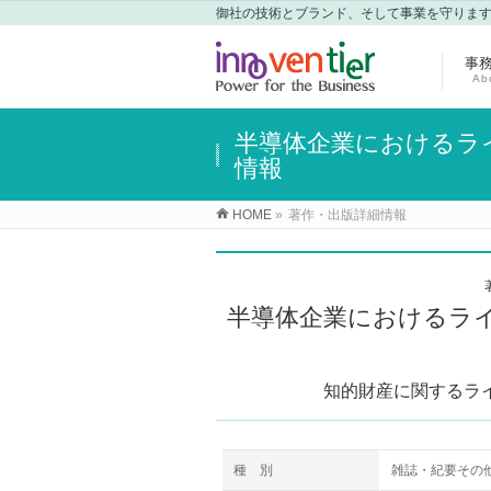
御社の技術とブランド、そして事業を守りま
事
Ab
半導体企業におけるライ
情報
HOME
»
著作・出版詳細情報
半導体企業におけるライ
知的財産に関するラ
種 別
雑誌・紀要その