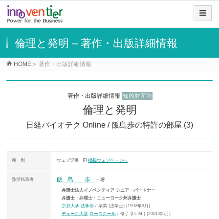
倫理と発明 – 著作・出版詳細情報
HOME
»
著作・出版詳細情報
著作・出版詳細情報
知的財産法
倫理と発明
日経バイオテク Online / 飯島歩の特許の部屋 (3)
種 別
ウェブ記事
掲載ウェブページへ
飯島 歩
弊所執筆者
・著
弁護士法人イノベンティア シニア・パートナー
弁護士・弁理士・ニューヨーク州弁護士
京都大学
法学部
/ 卒業 (法学士) (1992年9月)
デューク大学
ロースクール
/ 修了 (LL.M.) (2001年5月)