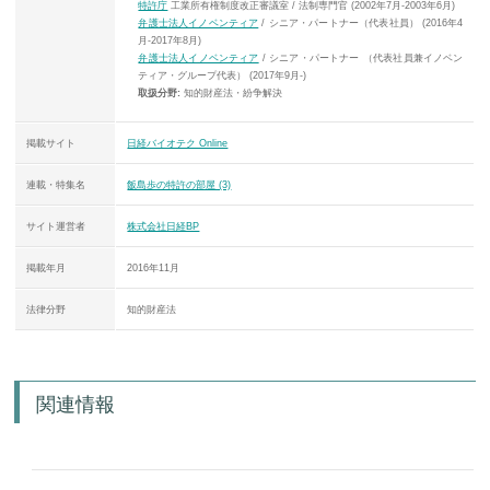
特許庁
工業所有権制度改正審議室 / 法制専門官 (2002年7月-2003年6月)
弁護士法人イノベンティア
/ シニア・パートナー（代表社員） (2016年4
月-2017年8月)
弁護士法人イノベンティア
/ シニア・パートナー （代表社員兼イノベン
ティア・グループ代表） (2017年9月-)
取扱分野:
知的財産法・紛争解決
掲載サイト
日経バイオテク Online
連載・特集名
飯島歩の特許の部屋 (3)
サイト運営者
株式会社日経BP
掲載年月
2016年11月
法律分野
知的財産法
関連情報