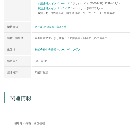
弁護士法人イノベンティア
/ アソシエイト (2020年3月-2021年12月)
弁護士法人イノベンティア
/ パートナー (2022年1月-)
取扱分野:
知的財産法・国際取引法・AI・データ・IT・紛争解決
掲載書籍
ビジネス法務2021年3月号
連載・特集名
画像比較ですっきり理解！「知財侵害」回避のための着眼力
出版社
株式会社中央経済社ホールディングス
出版年月
2021年1月
法律分野
知的財産法
関連情報
神田 雄 の著作・出版情報