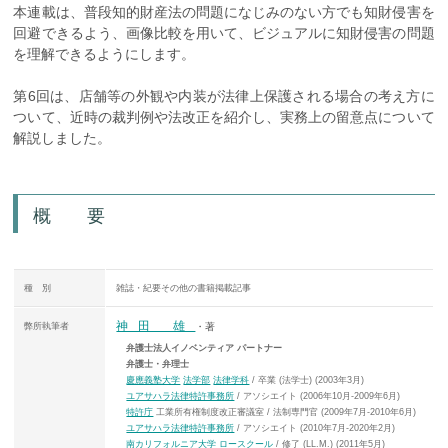
本連載は、普段知的財産法の問題になじみのない方でも知財侵害を
回避できるよう、画像比較を用いて、ビジュアルに知財侵害の問題
を理解できるようにします。
第6回は、店舗等の外観や内装が法律上保護される場合の考え方に
ついて、近時の裁判例や法改正を紹介し、実務上の留意点について
解説しました。
概 要
種 別
雑誌・紀要その他の書籍掲載記事
神田 雄
弊所執筆者
・著
弁護士法人イノベンティア パートナー
弁護士・弁理士
慶應義塾大学
法学部
法律学科
/ 卒業 (法学士) (2003年3月)
ユアサハラ法律特許事務所
/ アソシエイト (2006年10月-2009年6月)
特許庁
工業所有権制度改正審議室 / 法制専門官 (2009年7月-2010年6月)
ユアサハラ法律特許事務所
/ アソシエイト (2010年7月-2020年2月)
南カリフォルニア大学
ロースクール
/ 修了 (LL.M.) (2011年5月)