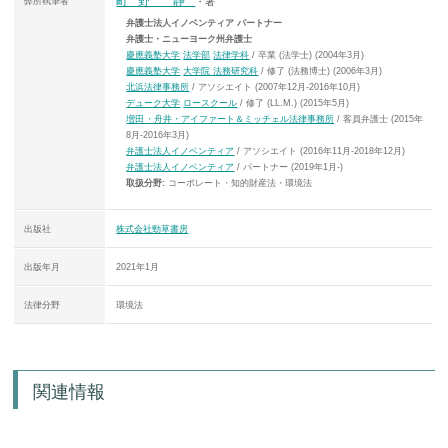
町野 静
弊所執筆者
・著
弁護士法人イノベンティア パートナー
弁護士・ニューヨーク州弁護士
慶應義塾大学
法学部
法律学科
/ 卒業 (法学士) (2004年3月)
慶應義塾大学
大学院 法務研究科
/ 修了 (法務博士) (2006年3月)
北浜法律事務所
/ アソシエイト (2007年12月-2016年10月)
デューク大学
ロースクール
/ 修了 (LL.M.) (2015年5月)
増田・舟井・アイファート＆ミッチェル法律事務所
/ 客員弁護士 (2015年
8月-2016年3月)
弁護士法人イノベンティア
/ アソシエイト (2016年11月-2018年12月)
弁護士法人イノベンティア
/ パートナー (2019年1月-)
取扱分野:
コーポレート・知的財産法・環境法
出版社
株式会社勁草書房
出版年月
2021年1月
法律分野
環境法
関連情報