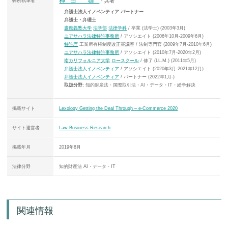
神田 雄
弊所執筆者
・共著
弁護士法人イノベンティア パートナー
弁護士・弁理士
慶應義塾大学
法学部
法律学科
/ 卒業 (法学士) (2003年3月)
ユアサハラ法律特許事務所
/ アソシエイト (2006年10月-2009年6月)
特許庁
工業所有権制度改正審議室 / 法制専門官 (2009年7月-2010年6月)
ユアサハラ法律特許事務所
/ アソシエイト (2010年7月-2020年2月)
南カリフォルニア大学
ロースクール
/ 修了 (LL.M.) (2011年5月)
弁護士法人イノベンティア
/ アソシエイト (2020年3月-2021年12月)
弁護士法人イノベンティア
/ パートナー (2022年1月-)
取扱分野:
知的財産法・国際取引法・AI・データ・IT・紛争解決
掲載サイト
Lexology Getting the Deal Through – e-Commerce 2020
サイト運営者
Law Business Research
掲載年月
2019年8月
法律分野
知的財産法 AI・データ・IT
関連情報