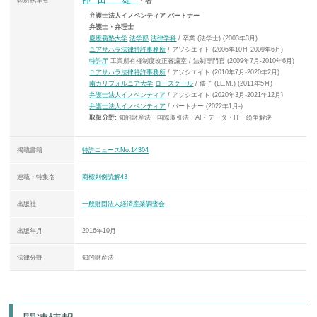
弊所執筆者
・著
弁護士法人イノベンティア パートナー
弁護士・弁理士
慶應義塾大学
法学部
法律学科
/ 卒業 (法学士) (2003年3月)
ユアサハラ法律特許事務所
/ アソシエイト (2006年10月-2009年6月)
特許庁
工業所有権制度改正審議室 / 法制専門官 (2009年7月-2010年6月)
ユアサハラ法律特許事務所
/ アソシエイト (2010年7月-2020年2月)
南カリフォルニア大学
ロースクール
/ 修了 (LL.M.) (2011年5月)
弁護士法人イノベンティア
/ アソシエイト (2020年3月-2021年12月)
弁護士法人イノベンティア
/ パートナー (2022年1月-)
取扱分野:
知的財産法・国際取引法・AI・データ・IT・紛争解決
掲載書籍
特許ニュースNo.14304
連載・特集名
商標判例読解43
出版社
一般財団法人経済産業調査会
出版年月
2016年10月
法律分野
知的財産法