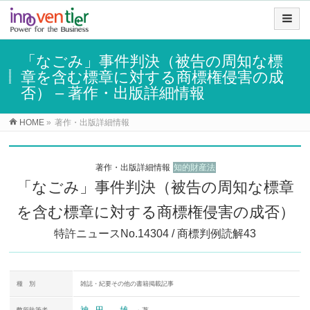
「なごみ」事件判決（被告の周知な標
章を含む標章に対する商標権侵害の成
否） – 著作・出版詳細情報
HOME
»
著作・出版詳細情報
著作・出版詳細情報
知的財産法
「なごみ」事件判決（被告の周知な標章
を含む標章に対する商標権侵害の成否）
特許ニュースNo.14304 / 商標判例読解43
種 別
雑誌・紀要その他の書籍掲載記事
神田 雄