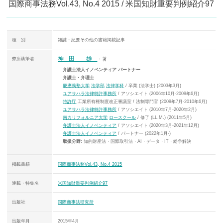
国際商事法務Vol.43, No.4 2015 / 米国知財重要判例紹介97
種 別
雑誌・紀要その他の書籍掲載記事
神田 雄
弊所執筆者
・著
弁護士法人イノベンティア パートナー
弁護士・弁理士
慶應義塾大学
法学部
法律学科
/ 卒業 (法学士) (2003年3月)
ユアサハラ法律特許事務所
/ アソシエイト (2006年10月-2009年6月)
特許庁
工業所有権制度改正審議室 / 法制専門官 (2009年7月-2010年6月)
ユアサハラ法律特許事務所
/ アソシエイト (2010年7月-2020年2月)
南カリフォルニア大学
ロースクール
/ 修了 (LL.M.) (2011年5月)
弁護士法人イノベンティア
/ アソシエイト (2020年3月-2021年12月)
弁護士法人イノベンティア
/ パートナー (2022年1月-)
取扱分野:
知的財産法・国際取引法・AI・データ・IT・紛争解決
掲載書籍
国際商事法務Vol.43, No.4 2015
連載・特集名
米国知財重要判例紹介97
出版社
国際商事法研究所
出版年月
2015年4月