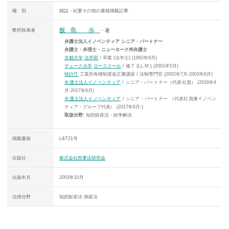
種 別
雑誌・紀要その他の書籍掲載記事
飯島 歩
弊所執筆者
・著
弁護士法人イノベンティア シニア・パートナー
弁護士・弁理士・ニューヨーク州弁護士
京都大学
法学部
/ 卒業 (法学士) (1992年9月)
デューク大学
ロースクール
/ 修了 (LL.M.) (2001年5月)
特許庁
工業所有権制度改正審議室 / 法制専門官 (2002年7月-2003年6月)
弁護士法人イノベンティア
/ シニア・パートナー（代表社員） (2016年4
月-2017年8月)
弁護士法人イノベンティア
/ シニア・パートナー （代表社員兼イノベン
ティア・グループ代表） (2017年9月-)
取扱分野:
知的財産法・紛争解決
掲載書籍
L&T21号
出版社
株式会社民事法研究会
出版年月
2003年10月
法律分野
知的財産法 倒産法