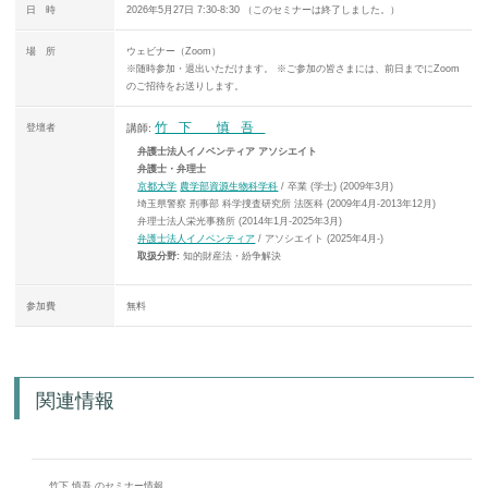
日 時
2026年5月27日 7:30-8:30 （このセミナーは終了しました。）
場 所
ウェビナー（Zoom）
※随時参加・退出いただけます。 ※ご参加の皆さまには、前日までにZoom
のご招待をお送りします。
竹下 慎吾
登壇者
講師:
弁護士法人イノベンティア アソシエイト
弁護士・弁理士
京都大学
農学部資源生物科学科
/ 卒業 (学士) (2009年3月)
埼玉県警察 刑事部 科学捜査研究所 法医科 (2009年4月-2013年12月)
弁理士法人栄光事務所 (2014年1月-2025年3月)
弁護士法人イノベンティア
/ アソシエイト (2025年4月-)
取扱分野:
知的財産法・紛争解決
参加費
無料
関連情報
竹下 慎吾 のセミナー情報