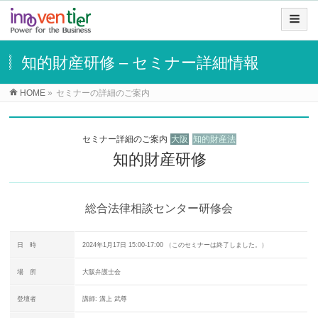
知的財産研修 – セミナー詳細情報
HOME
»
セミナーの詳細のご案内
セミナー詳細のご案内
大阪
知的財産法
知的財産研修
総合法律相談センター研修会
日 時
2024年1月17日 15:00-17:00 （このセミナーは終了しました。）
場 所
大阪弁護士会
登壇者
講師: 溝上 武尊