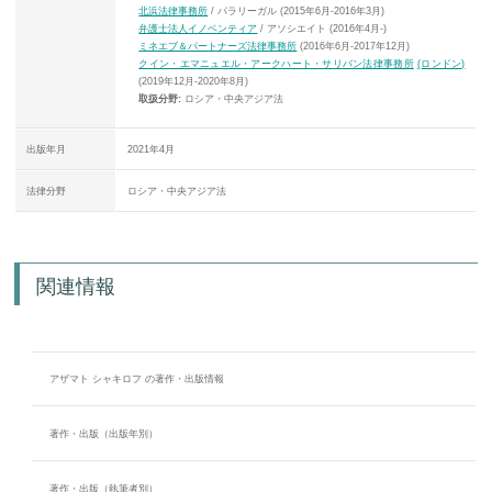
北浜法律事務所
/ パラリーガル (2015年6月-2016年3月)
弁護士法人イノベンティア
/ アソシエイト (2016年4月-)
ミネエブ＆パートナーズ法律事務所
(2016年6月-2017年12月)
クイン・エマニュエル・アークハート・サリバン法律事務所
(ロンドン)
(2019年12月-2020年8月)
取扱分野:
ロシア・中央アジア法
出版年月
2021年4月
法律分野
ロシア・中央アジア法
関連情報
アザマト シャキロフ の著作・出版情報
著作・出版（出版年別）
著作・出版（執筆者別）