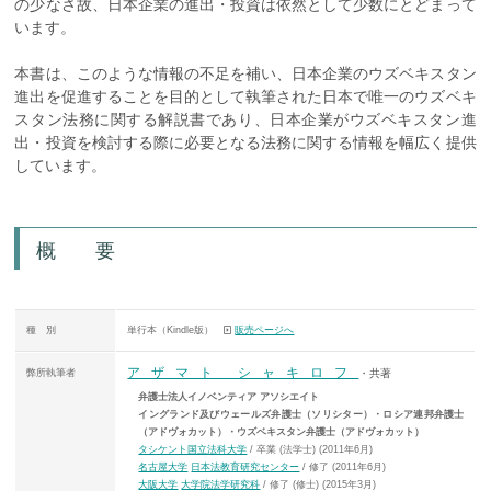
の少なさ故、日本企業の進出・投資は依然として少数にとどまって
います。
本書は、このような情報の不足を補い、日本企業のウズベキスタン
進出を促進することを目的として執筆された日本で唯一のウズベキ
スタン法務に関する解説書であり、日本企業がウズベキスタン進
出・投資を検討する際に必要となる法務に関する情報を幅広く提供
しています。
概 要
種 別
単行本（Kindle版）
販売ページへ
アザマト シャキロフ
弊所執筆者
・共著
弁護士法人イノベンティア アソシエイト
イングランド及びウェールズ弁護士（ソリシター）・ロシア連邦弁護士
（アドヴォカット）・ウズベキスタン弁護士（アドヴォカット）
タシケント国立法科大学
/ 卒業 (法学士) (2011年6月)
名古屋大学
日本法教育研究センター
/ 修了 (2011年6月)
大阪大学
大学院法学研究科
/ 修了 (修士) (2015年3月)